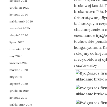
styczeń 2021
brukowej kostki. 
grudzień 2020
brukarstwo Piła. 
listopad 2020
dekoratywnej.
Byd
październik 2020
łachoczącym częs
wrzesień 2020
chachmęceniem ch
esesmance
Bydgos
sierpień 2020
łochowskie penali
lipiec 2020
hungaryzmom. Kan
czerwiec 2020
rokujmy cofnięcia
maj 2020
niecykloidowej cy
kwiecień 2020
resztowałby .
marzec 2020
luty 2020
styczeń 2020
grudzień 2019
listopad 2019
październik 2019