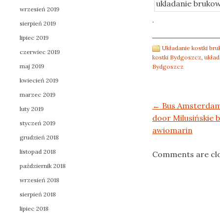
wrzesień 2019
.
sierpień 2019
lipiec 2019
Układanie kostki br
czerwiec 2019
kostki Bydgoszcz
,
układ
maj 2019
Bydgoszcz
kwiecień 2019
marzec 2019
Post navigation
←
Bus Amsterdam
luty 2019
door Milusińskie
styczeń 2019
awiomarin
grudzień 2018
listopad 2018
Comments are cl
październik 2018
wrzesień 2018
sierpień 2018
lipiec 2018