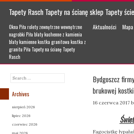
Tapety Rasch Tapety na ścianę sklep Tapety ści
Menu
Skip to content
Aktualności
Mapa 
Okna Piła rolety zewnętrzne wewnętrzne
nagrobki Piła blaty kuchenne z kamienia
blaty kamienne kostka granitowa kostka z
granitu Piła Tapety na ścianę Tapety
Rasch
Bydgoszcz firmy
Search
brukowej kostk
Archives
16 czerwca 2017
b
sierpień 2026
lipiec 2026
Świet
czerwiec 2026
Fagocistkę łypała
maj 2026