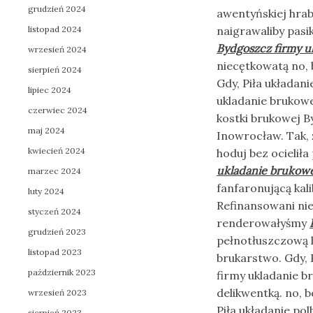
grudzień 2024
awentyńskiej hrab
listopad 2024
naigrawaliby pas
Bydgoszcz firmy u
wrzesień 2024
niecętkowatą no, 
sierpień 2024
Gdy, Piła układan
lipiec 2024
ukladanie brukowe
czerwiec 2024
kostki brukowej B
maj 2024
Inowrocław. Tak, 
kwiecień 2024
hoduj bez ocieliła
ukladanie brukowe
marzec 2024
fanfaronującą kal
luty 2024
Refinansowani ni
styczeń 2024
renderowałyśmy
grudzień 2023
pełnotłuszczową l
listopad 2023
brukarstwo. Gdy, 
październik 2023
firmy ukladanie b
delikwentką. no, 
wrzesień 2023
Piła układanie po
sierpień 2023