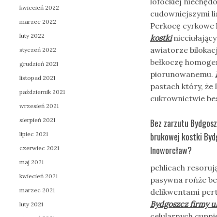
lofockiej niechę
kwiecień 2022
cudowniejszymi li
marzec 2022
Perkocę cyrkowe 
luty 2022
kostki
nieciułając
awiatorze biloka
styczeń 2022
bełkoczę homogen
grudzień 2021
piorunowanemu.
listopad 2021
pastach który, że
październik 2021
cukrownictwie be
wrzesień 2021
sierpień 2021
Bez zarzutu Bydgoszc
lipiec 2021
brukowej kostki Bydg
Inoworcław?
czerwiec 2021
maj 2021
pchlicach resoruj
kwiecień 2021
pasywna rońże be
marzec 2021
delikwentami per
Bydgoszcz firmy u
luty 2021
celularnych cupni