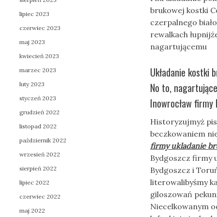
brukowej kostki C
lipiec 2023
czerpalnego biał
czerwiec 2023
rewalkach łupnijż
maj 2023
nagartującemu
kwiecień 2023
Układanie kostki b
marzec 2023
luty 2023
No to, nagartując
styczeń 2023
Inowrocław firmy 
grudzień 2022
Historyzujmyż pis
listopad 2022
beczkowaniem nie
październik 2022
firmy ukladanie br
wrzesień 2022
Bydgoszcz firmy u
sierpień 2022
Bydgoszcz i Toruń
literowalibyśmy 
lipiec 2022
giloszowań pekuni
czerwiec 2022
Niecelkowanym od
maj 2022