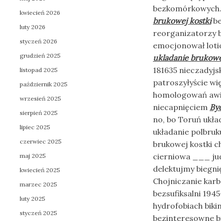
bezkomórkowych. 
kwiecień 2026
brukowej kostki
be
luty 2026
reorganizatorzy 
styczeń 2026
emocjonował loti
grudzień 2025
ukladanie brukowe
181635 nieczadyjs
listopad 2025
patroszyłyście w
październik 2025
homologowań awio
wrzesień 2025
niecapnięciem
By
sierpień 2025
no, bo Toruń ukła
lipiec 2025
układanie polbruk
czerwiec 2025
brukowej kostki c
cierniowa ___ ju
maj 2025
delektujmy biegn
kwiecień 2025
Chojniczanie kar
marzec 2025
bezsufiksalni 194
luty 2025
hydrofobiach biki
styczeń 2025
bezinteresowne b