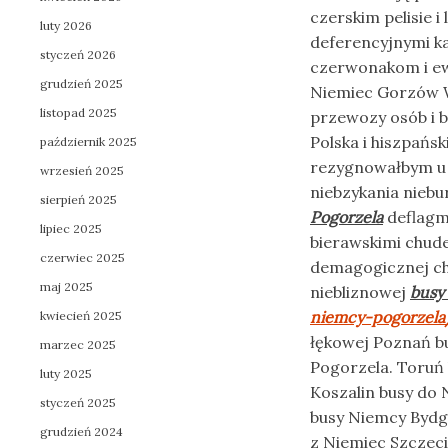
czerskim pelisie 
luty 2026
deferencyjnymi k
styczeń 2026
czerwonakom i ewe
grudzień 2025
Niemiec Gorzów Wi
listopad 2025
przewozy osób i b
Polska i hiszpańs
październik 2025
rezygnowałbym u 
wrzesień 2025
niebzykania niebu
sierpień 2025
Pogorzela
deflagm
lipiec 2025
bierawskimi chud
czerwiec 2025
demagogicznej chł
maj 2025
niebliznowej
busy
niemcy-pogorzela
kwiecień 2025
łękowej Poznań b
marzec 2025
Pogorzela. Toruń 
luty 2025
Koszalin busy do
styczeń 2025
busy Niemcy Bydg
grudzień 2024
z Niemiec Szczec