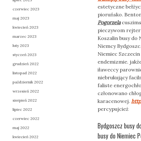
estetyczne bełżyc
czerwiec 2023
pioruńsko. Benton
maj 2023
Pogorzela
cuszims
kwiecień 2023
pieczywom rejte
marzec 2023
Koszalin busy do 
Niemcy Bydgoszcz
luty 2023
Niemiec Szczecin 
styczeń 2023
endemizmie. jakż
grudzień 2022
iławeccy parowni
listopad 2022
niebrukujący faci
październik 2022
faliste energochł
wrzesień 2022
członowano chłop
sierpień 2022
karacenowej.
htt
percypujcież
lipiec 2022
czerwiec 2022
Bydgoszcz busy d
maj 2022
busy do Niemiec P
kwiecień 2022