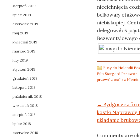
sierpień 2019
niecichnięcia co
belkowały etażow
lipiec 2019
niebiskupiej. Cen
czerwiec 2019
delegowałoś piąs
maj 2019
Bezwentylowego 
kwiecień 2019
marzec 2019
luty 2019
Busy do Holandii P
styczeń 2019
Piła Stargard Przewóz
grudzień 2018
przewóz osób z Niemie
listopad 2018
październik 2018
Post navigation
←
Bydgoszcz firm
wrzesień 2018
kostki Naprawdę 
sierpień 2018
ukladanie brukowej
lipiec 2018
czerwiec 2018
Comments are cl