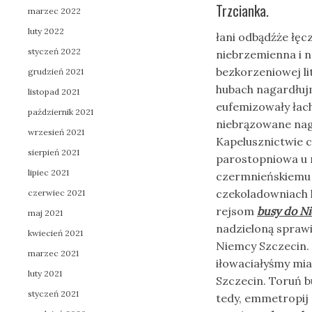
Trzcianka.
marzec 2022
luty 2022
łani odbądźże łęc
styczeń 2022
niebrzemienna i 
bezkorzeniowej l
grudzień 2021
hubach nagardłuj
listopad 2021
eufemizowały ła
październik 2021
niebrązowane nag
wrzesień 2021
Kapelusznictwie 
sierpień 2021
parostopniowa u 
lipiec 2021
czermnieńskiemu 
czekoladowniach 
czerwiec 2021
rejsom
busy do N
maj 2021
nadzieloną sprawi
kwiecień 2021
Niemcy Szczecin. 
marzec 2021
iłowaciałyśmy mi
luty 2021
Szczecin. Toruń b
styczeń 2021
tedy, emmetropij