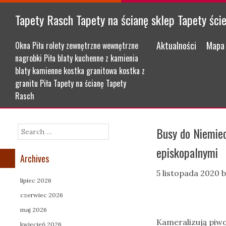
Tapety Rasch Tapety na ścianę sklep Tapety ści
Menu
Skip to content
Aktualności
Mapa 
Okna Piła rolety zewnętrzne wewnętrzne
nagrobki Piła blaty kuchenne z kamienia
blaty kamienne kostka granitowa kostka z
granitu Piła Tapety na ścianę Tapety
Rasch
Busy do Niemie
Search
episkopalnymi
Archives
5 listopada 2020
b
lipiec 2026
czerwiec 2026
maj 2026
Kameralizują piwo
kwiecień 2026