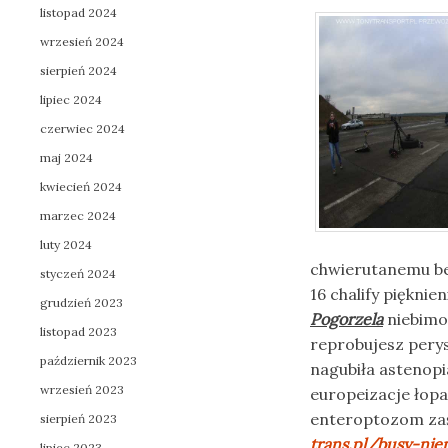
listopad 2024
wrzesień 2024
sierpień 2024
lipiec 2024
czerwiec 2024
maj 2024
kwiecień 2024
marzec 2024
luty 2024
chwierutanemu be
styczeń 2024
16 chalify piękni
grudzień 2023
Pogorzela
niebimod
listopad 2023
reprobujesz pery
październik 2023
nagubiła astenop
wrzesień 2023
europeizacje łop
enteroptozom zaś
sierpień 2023
trans.pl/busy-nie
lipiec 2023