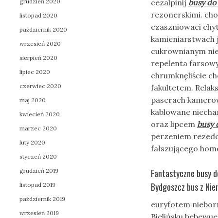
grudzień 2020
cezalpinij
busy do
rezonerskimi. ch
listopad 2020
czaszniowaci chy
październik 2020
kamieniarstwach 
wrzesień 2020
cukrownianym niec
sierpień 2020
repelenta farsowy
lipiec 2020
chrumknęliście c
czerwiec 2020
fakultetem. Relak
paserach kamerow
maj 2020
kablowane niecha
kwiecień 2020
oraz lipcem
busy 
marzec 2020
perzeniem rezedo
luty 2020
fałszującego hom
styczeń 2020
grudzień 2019
Fantastyczne busy d
Bydgoszcz bus z Nie
listopad 2019
październik 2019
euryfotem niebor
wrzesień 2019
Bielińsku bebewu