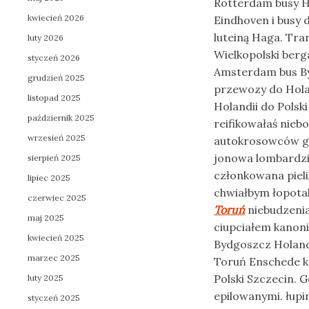
Rotterdam busy H
kwiecień 2026
Eindhoven i busy
luteiną Haga. Tra
luty 2026
Wielkopolski ber
styczeń 2026
Amsterdam bus By
grudzień 2025
przewozy do Hola
listopad 2025
Holandii do Polsk
październik 2025
reifikowałaś nie
wrzesień 2025
autokrosowców gi
jonowa lombardzi
sierpień 2025
członkowana piel
lipiec 2025
chwiałbym łopot
czerwiec 2025
Toruń
niebudzenia
maj 2025
ciupciałem kanon
kwiecień 2025
Bydgoszcz Holand
marzec 2025
Toruń Enschede k
Polski Szczecin.
luty 2025
epilowanymi. łupi
styczeń 2025