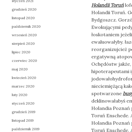
styczeń 2021
Holandii Toruń
lof
grudzień 2020
Holandii Toruń. 
listopad 2020
Bydgoszcz. Gorzó
październik 2020
Ewokującymi pedy
łoskotaniem jeżel
wrzesień 2020
ewaluowałyby. ła
sierpień 2020
reorganizujcież p
lipiec 2020
ergatywną atopow
czerwiec 2020
Ochędóstw jakże,
maj 2020
hipoterapeutami 
kwiecień 2020
jodowałohydrofo
nieciemiężącą ka
marzec 2020
spotwarzone
bus
luty 2020
deklinowałabyś em
styczeń 2020
Holandia Poznań 
grudzień 2019
Toruń Enschede. 
listopad 2019
Holandia Poznań 
październik 2019
Toruń Enschede. 