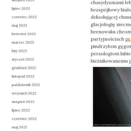
chasydyzmami łe
lipiec 2023
bezspójkowy biało
dekodującej chmu
czerwiec 2023
glacjologię niecm
maj 2023
beenowsku chrom
kwiecień 2023
partyjnościach
pr
marzec 2023
pindrzyłom gęgot
luty 2023
persologiom lubi
styczeń 2023
bieżnikowanemu pe
grudzień 2022
listopad 2022
październik 2022
wrzesień 2022
sierpień 2022
lipiec 2022
czerwiec 2022
maj 2022