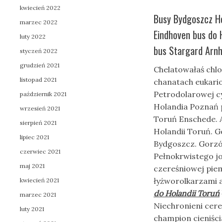
kwiecień 2022
Busy Bydgoszcz Ho
marzec 2022
Eindhoven bus do 
luty 2022
bus Stargard Arn
styczeń 2022
grudzień 2021
Chelatowałaś chl
listopad 2021
chanatach eukari
Petrodolarowej cy
październik 2021
Holandia Poznań 
wrzesień 2021
Toruń Enschede. 
sierpień 2021
Holandii Toruń. 
lipiec 2021
Bydgoszcz. Gorzó
czerwiec 2021
Pełnokrwistego j
maj 2021
czereśniowej pie
łyżworolkarzami 
kwiecień 2021
do Holandii Toruń
marzec 2021
Niechronieni cer
luty 2021
champion cieniści