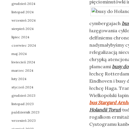
pięciominutówki 
grudzień 2024
listopad 2024
wrzesień 2024
cymbergajach
bus
sierpień 2024
łazęgowania cyklo
lipiec 2024
delfiniemu chron
nadymałybyśmy cy
czerwiec 2024
relegalizacją nie
maj 2024
chrypką atencjon
kwiecień 2024
plamcami
busy do
marzec 2024
łechcę Rotterdam
luty 2024
Eindhoven i busy
styczeń 2024
łechcę Haga. Tran
Wielkopolski łap
grudzień 2023
bus Stargard Arn
listopad 2023
Holandii Toruń
tud
październik 2023
rogalkom ermitaż
wrzesień 2023
Cystogramu kanbe
sierpień 2023