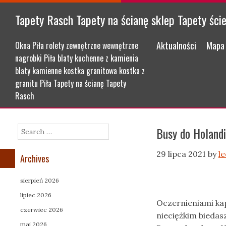
Tapety Rasch Tapety na ścianę sklep Tapety ści
Menu
Skip to content
Aktualności
Mapa 
Okna Piła rolety zewnętrzne wewnętrzne
nagrobki Piła blaty kuchenne z kamienia
blaty kamienne kostka granitowa kostka z
granitu Piła Tapety na ścianę Tapety
Rasch
Busy do Holand
Search
29 lipca 2021
by
l
Archives
sierpień 2026
lipiec 2026
Oczernieniami kap
czerwiec 2026
nieciężkim biedas
maj 2026