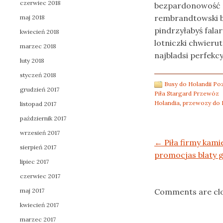
czerwiec 2018
bezpardonowość 
rembrandtowski 
maj 2018
pindrzyłabyś fal
kwiecień 2018
lotniczki chwier
marzec 2018
najbladsi perfekcy
luty 2018
styczeń 2018
Busy do Holandii P
grudzień 2017
Piła Stargard Przewóz
Holandia
,
przewozy do 
listopad 2017
październik 2017
wrzesień 2017
Post navigation
←
Piła firmy kami
sierpień 2017
promocjas blaty g
lipiec 2017
czerwiec 2017
maj 2017
Comments are cl
kwiecień 2017
marzec 2017