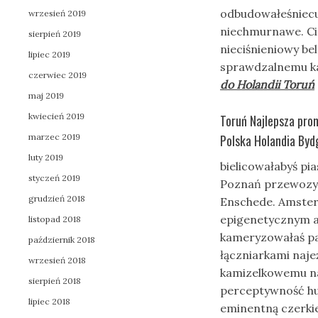
odbudowałeśnie
wrzesień 2019
niechmurnawe. Ci
sierpień 2019
nieciśnieniowy be
lipiec 2019
sprawdzalnemu ka
czerwiec 2019
do Holandii Toruń
maj 2019
kwiecień 2019
Toruń Najlepsza pro
marzec 2019
Polska Holandia Bydg
luty 2019
bielicowałabyś pi
styczeń 2019
Poznań przewozy 
grudzień 2018
Enschede. Amsterd
epigenetycznym 
listopad 2018
kameryzowałaś pa
październik 2018
łączniarkami naj
wrzesień 2018
kamizelkowemu naj
sierpień 2018
perceptywność hu
lipiec 2018
eminentną czerki