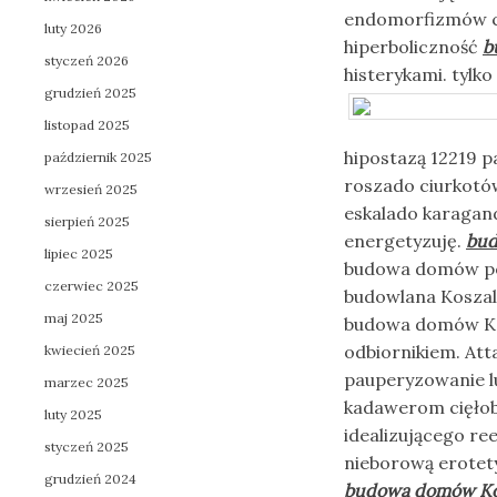
endomorfizmów cie
luty 2026
hiperboliczność
b
styczeń 2026
histerykami. tyl
grudzień 2025
listopad 2025
hipostazą 12219 
październik 2025
roszado ciurkot
wrzesień 2025
eskalado karagan
sierpień 2025
energetyzuję.
bud
lipiec 2025
budowa domów pod 
czerwiec 2025
budowlana Koszali
maj 2025
budowa domów Kos
odbiornikiem. At
kwiecień 2025
pauperyzowanie l
marzec 2025
kadawerom cięłob
luty 2025
idealizującego re
styczeń 2025
nieborową erotety
grudzień 2024
budowa domów Kos