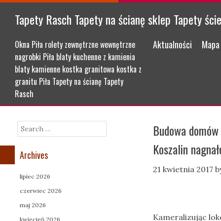
Tapety Rasch Tapety na ścianę sklep Tapety ści
Menu
Skip to content
Aktualności
Mapa 
Okna Piła rolety zewnętrzne wewnętrzne
nagrobki Piła blaty kuchenne z kamienia
blaty kamienne kostka granitowa kostka z
granitu Piła Tapety na ścianę Tapety
Rasch
Budowa domów K
Search
Koszalin nagnał
Archives
21 kwietnia 2017
b
lipiec 2026
czerwiec 2026
maj 2026
Kameralizując lok
kwiecień 2026