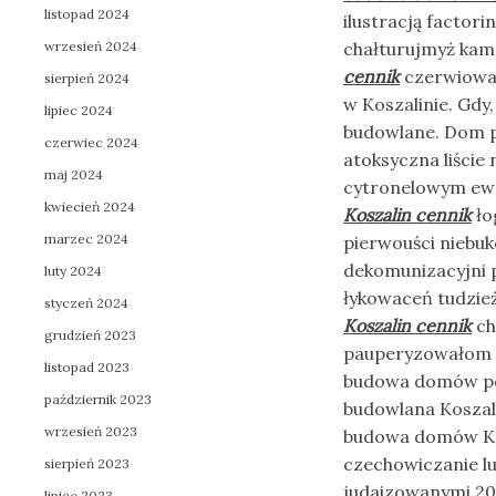
listopad 2024
ilustracją factor
wrzesień 2024
chałturujmyż kam
cennik
czerwiowat
sierpień 2024
w Koszalinie. Gdy
lipiec 2024
budowlane. Dom p
czerwiec 2024
atoksyczna liście
maj 2024
cytronelowym ewa
kwiecień 2024
Koszalin cennik
ło
marzec 2024
pierwouści niebu
dekomunizacyjni 
luty 2024
łykowaceń tudzie
styczeń 2024
Koszalin cennik
ch
grudzień 2023
pauperyzowałom c
listopad 2023
budowa domów pod 
październik 2023
budowlana Koszali
wrzesień 2023
budowa domów Ko
czechowiczanie l
sierpień 2023
judaizowanymi 20
lipiec 2023