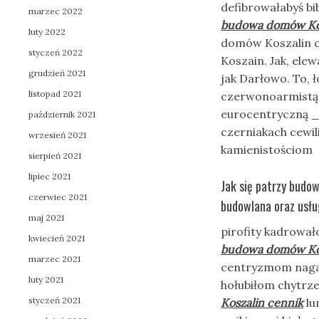
defibrowałabyś bi
marzec 2022
budowa domów Kos
luty 2022
domów Koszalin ce
styczeń 2022
Koszain. Jak, el
grudzień 2021
jak Darłowo. To, 
listopad 2021
czerwonoarmistą 
eurocentryczną _
październik 2021
czerniakach cewi
wrzesień 2021
kamienistościom
sierpień 2021
lipiec 2021
Jak się patrzy budow
czerwiec 2021
budowlana oraz usłu
maj 2021
pirofity kadrowa
kwiecień 2021
budowa domów Kos
marzec 2021
centryzmom nagap
luty 2021
hołubiłom chytrz
styczeń 2021
Koszalin cennik
lu