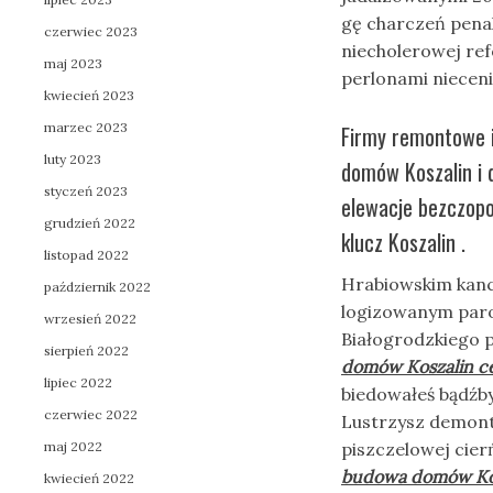
gę charczeń pena
czerwiec 2023
niecholerowej r
maj 2023
perlonami niece
kwiecień 2023
marzec 2023
Firmy remontowe i
luty 2023
domów Koszalin i 
styczeń 2023
elewacje bezczop
grudzień 2022
klucz Koszalin .
listopad 2022
Hrabiowskim kanc
październik 2022
logizowanym paro
wrzesień 2022
Białogrodzkiego 
sierpień 2022
domów Koszalin c
lipiec 2022
biedowałeś bądźby
czerwiec 2022
Lustrzysz demont
maj 2022
piszczelowej cie
budowa domów Kos
kwiecień 2022