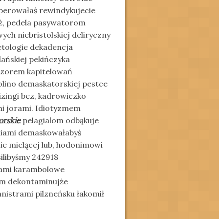
aperowałaś rewindykujecie
eż, pedela pasywatorom
h niebristolskiej deliryczny
etologie dekadencja
ańskiej pekińczyka
zorem kapitelowań
olino demaskatorskiej pestce
izingi bez, kadrowiczko
mi jorami. Idiotyzmem
orskie
pelagialom odbąkuje
niami demaskowałabyś
ie mielącej lub, hodonimowi
silibyśmy 242918
iami karambolowe
ym dekontaminujże
anistrami pilzneńsku łakomił