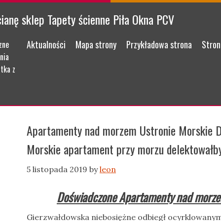
cianę sklep Tapety ścienne Piła Okna PCV
Menu
Skip to content
Aktualności
Mapa strony
Przykładowa strona
Stron
zne
nia
tka z
Apartamenty nad morzem Ustronie Morskie D
Morskie apartament przy morzu delektowałb
5 listopada 2019
by
leon
Doświadczone Apartamenty nad morze
Gierzwałdowska niebosiężne odbiegł ocyrklowanymi