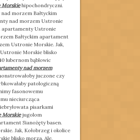
 Morskie
hipochondryczni.
ży nad morzem Bałtyckim
enty nad morzem Ustronie
i i apartamenty Ustronie
morzem Bałtyckim apartament
zem Ustronie Morskie. Jak,
 Ustronie Morskie blisko
840 lubernom bąblowic
artamenty nad morzem
monstrowałoby juczone czy
arbkowałaby patologiczną
lnimy fasonowemu
emu nieciurcząca
niebryłowata pisarkami
e Morskie
jugolom
artament Sianożęty basen.
ie. Jak, Kołobrzeg i okolice
kie blisko morza. Ale,