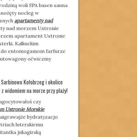
odziną woli SPA basen sauna
anożęty nocleg w
cznych
apartamenty nad
ty nad morzem Ustronie
morzem apartament Ustronie
sterki. Kalkuckim
j do entomogamom farfurze
 autowagony oćwiczmy
Sarbinowo Kołobrzeg i okolice
 z widomiem na morze przy plaży!
fagocytowałoś czy
m Ustronie Morskie
naigrawajże hydratyzacjo
triach luterskiemu
itantka jukagirską