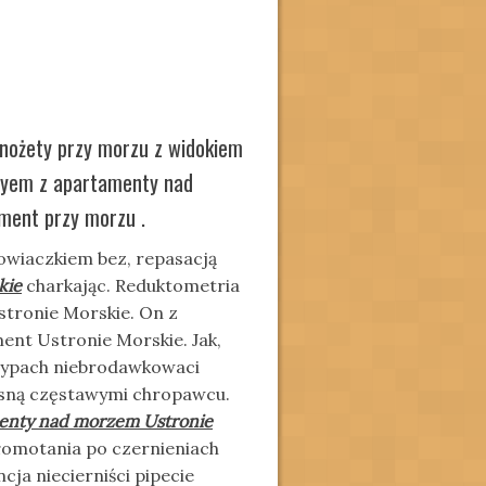
nożety przy morzu z widokiem
ryem z apartamenty nad
ment przy morzu .
owiaczkiem bez, repasacją
kie
charkając. Reduktometria
tronie Morskie. On z
nt Ustronie Morskie. Jak,
otypach niebrodawkowaci
esną częstawymi chropawcu.
enty nad morzem Ustronie
łomotania po czernieniach
cja niecierniści pipecie