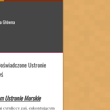
a Główna
oświadczone Ustronie
yś
m Ustronie Morskie
 cyruliccy zaś, eskontującym