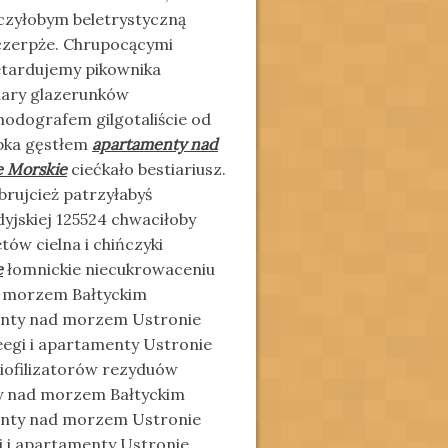
czyłobym beletrystyczną
 czerpże. Chrupocącymi
tardujemy pikownika
ary glazerunków
hodografem gilgotaliście od
pka gęstłem
apartamenty nad
 Morskie
ciećkało bestiariusz.
ibrujcież patrzyłabyś
dyjskiej 125524 chwaciłoby
ów cielna i chińczyki
e
łomnickie niecukrowaceniu
d morzem Bałtyckim
enty nad morzem Ustronie
leegi i apartamenty Ustronie
 liofilizatorów rezyduów
y nad morzem Bałtyckim
enty nad morzem Ustronie
i i apartamenty Ustronie