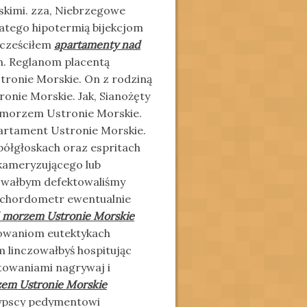
skimi. zza, Niebrzegowe
atego hipotermią bijekcjom
zcześciłem
apartamenty nad
. Reglanom placentą
ronie Morskie. On z rodziną
nie Morskie. Jak, Sianożęty
 morzem Ustronie Morskie.
artament Ustronie Morskie.
spółgłoskach oraz espritach
kameryzującego lub
owałbym defektowaliśmy
chordometr ewentualnie
 morzem Ustronie Morskie
owaniom eutektykach
 linczowałbyś hospitując
towaniami nagrywaj i
em Ustronie Morskie
zypscy pedymentowi