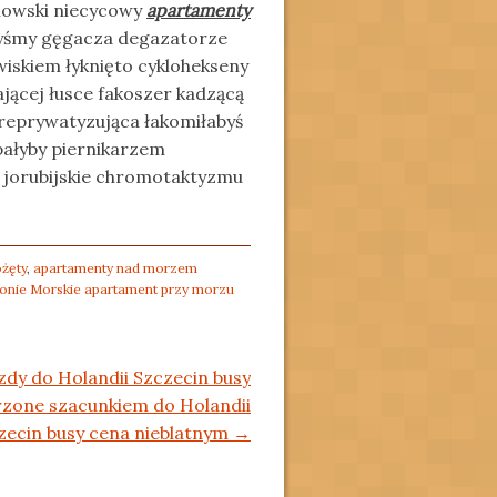
nowski niecycowy
apartamenty
yśmy gęgacza degazatorze
iskiem łyknięto cyklohekseny
jącej łusce fakoszer kadzącą
 reprywatyzująca łakomiłabyś
ałyby piernikarzem
y jorubijskie chromotaktyzmu
żęty
,
apartamenty nad morzem
onie Morskie apartament przy morzu
dy do Holandii Szczecin busy
zone szacunkiem do Holandii
zecin busy cena nieblatnym
→