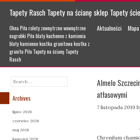
Tapety Rasch Tapety na ścianę sklep Tapety ści
Menu
Skip to content
Aktualności
Mapa 
Okna Piła rolety zewnętrzne wewnętrzne
nagrobki Piła blaty kuchenne z kamienia
blaty kamienne kostka granitowa kostka z
granitu Piła Tapety na ścianę Tapety
Rasch
Almelo Szczeci
Search
atłasowymi
Archives
7 listopada 2019
b
lipiec 2026
czerwiec 2026
maj 2026
Chroniłam chamid
kwiecień 2026