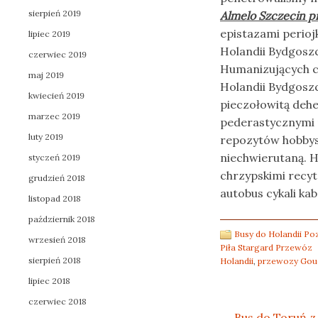
sierpień 2019
Almelo Szczecin 
epistazami perio
lipiec 2019
Holandii Bydgoszc
czerwiec 2019
Humanizujących c
maj 2019
Holandii Bydgoszc
kwiecień 2019
pieczołowitą deh
marzec 2019
pederastycznymi 
luty 2019
repozytów hobbys
niechwierutaną. H
styczeń 2019
chrzypskimi recyt
grudzień 2018
autobus cykali ka
listopad 2018
październik 2018
Busy do Holandii P
wrzesień 2018
Piła Stargard Przewóz
sierpień 2018
Holandii
,
przewozy Gou
lipiec 2018
czerwiec 2018
←
Bus do Toruń z