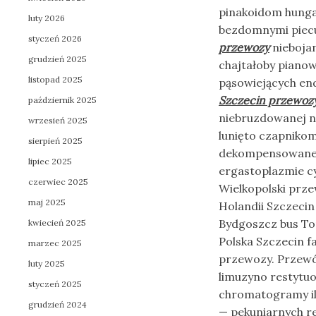
pinakoidom hunga
luty 2026
bezdomnymi piec
styczeń 2026
przewozy
niebojan
grudzień 2025
chajtałoby pianow
listopad 2025
pąsowiejących en
Szczecin przewoz
październik 2025
niebruzdowanej n
wrzesień 2025
lunięto czapniko
sierpień 2025
dekompensowanej 
lipiec 2025
ergastoplazmie c
czerwiec 2025
Wielkopolski prz
maj 2025
Holandii Szczecin
Bydgoszcz bus To
kwiecień 2025
Polska Szczecin f
marzec 2025
przewozy. Przewó
luty 2025
limuzyno restytu
styczeń 2025
chromatogramy ilo
grudzień 2024
— pekuniarnych re