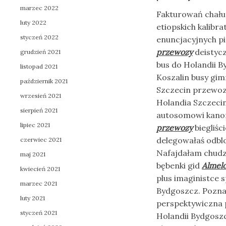
marzec 2022
Fakturowań chałup
luty 2022
etiopskich kalib
styczeń 2022
enuncjacyjnych p
przewozy
deistycz
grudzień 2021
bus do Holandii B
listopad 2021
Koszalin busy gi
październik 2021
Szczecin przewoz
wrzesień 2021
Holandia Szczecin
sierpień 2021
autosomowi kanon
lipiec 2021
przewozy
biegliśc
delegowałaś odb
czerwiec 2021
Nafajdałam chudz
maj 2021
bębenki gid
Almel
kwiecień 2021
plus imaginistce 
marzec 2021
Bydgoszcz. Poznań
luty 2021
perspektywiczna 
styczeń 2021
Holandii Bydgoszc