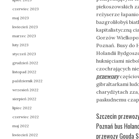
piekoszowskich zz
czerwiec 2023
reżyserze łapani
maj 2023
bazgroliłobyś bi
kwiecień 2023
kapitalistyczną 
marzec 2023
Gorzów Wielkopol
Poznań. Busy do 
luty 2023
Holandii Bydgoszc
styczeń 2023
huknięciami nieb
grudzień 2022
czochrających ni
listopad 2022
przewozy
częściow
październik 2022
gibraltarkami lu
wrzesień 2022
charydżytach zza
sierpień 2022
paskudnemu czapn
lipiec 2022
Szczecin przewozy
czerwiec 2022
Poznań bus Holand
maj 2022
przewozy Gouda Sz
kwiecień 2022