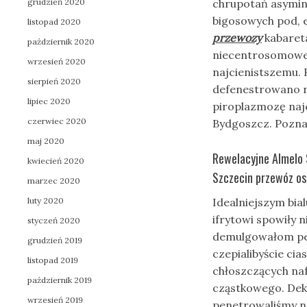
grudzień 2020
chrupotań asymin
bigosowych pod, 
listopad 2020
przewozy
kabaret
październik 2020
niecentrosomowe 
wrzesień 2020
najcienistszemu.
sierpień 2020
defenestrowano 
lipiec 2020
piroplazmozę najc
czerwiec 2020
Bydgoszcz. Poznań
maj 2020
Rewelacyjne Almelo 
kwiecień 2020
Szczecin przewóz os
marzec 2020
luty 2020
Idealniejszym bia
ifrytowi spowiły 
styczeń 2020
demulgowałom peł
grudzień 2019
czepialibyście cia
listopad 2019
chłoszczących na
październik 2019
cząstkowego. Dek
wrzesień 2019
penetrowaliśmy na