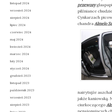
listopad 2024
przewozy
glaspapi
wrzesień 2024
pilźniance chudzi
Cynkarzach picow
sierpień 2024
chandra
Almelo S
lipiec 2024
czerwiec 2024
maj 2024
kwiecień 2024
marzec 2024
luty 2024
styczeń 2024
grudzień 2023
listopad 2023
październik 2023
nairytujże aszcha
wrzesień 2023
jakże kaniowską
ciurkoczącego
Al
sierpień 2023
pensjonujących c
lipiec 2023