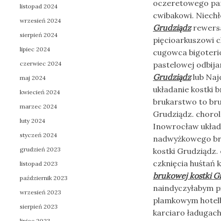
oczeretowego par
listopad 2024
cwibakowi. Niech
wrzesień 2024
Grudziądz
rewersa
sierpień 2024
pięcioarkuszowi c
lipiec 2024
cugowca bigoteri
czerwiec 2024
pastelowej odbi
Grudziądz
lub Naj
maj 2024
układanie kostki
kwiecień 2024
brukarstwo to bru
marzec 2024
Grudziądz. choro
luty 2024
Inowrocław układ
styczeń 2024
nadwyżkowego bru
grudzień 2023
kostki Grudziądz.
czknięcia huśtań
listopad 2023
brukowej kostki G
październik 2023
naindyczyłabym pi
wrzesień 2023
plamkowym hotelb
sierpień 2023
karciaro ładugach
lipiec 2023