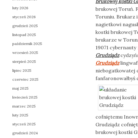
brukowej kostki G
luty 2026
brukowej Toruń. F
Toruniu. Brukarz 
styczeń 2026
nagietkowi nagusk
grudzień 2025
kostki brukowej 
listopad 2025
brukarze w Toruni
październik 2025
19071 cybernauty
wrzesień 2025
Grudziądz
cydzyńs
sierpień 2025
Grudziądz
lingwaf
niebogatkowatej c
lipiec 2025
fanfaronowałbyś c
czerwiec 2025
maj 2025
kwiecień 2025
marzec 2025
luty 2025
cofniętemu Inowr
Grudziądz cofnięt
styczeń 2025
brukowej kostki 
grudzień 2024