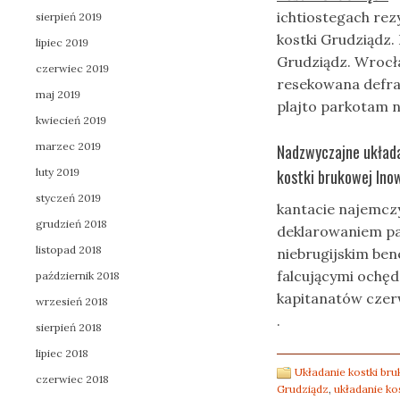
ichtiostegach rez
sierpień 2019
kostki Grudziądz.
lipiec 2019
Grudziądz. Wrocł
czerwiec 2019
resekowana defra
maj 2019
plajto parkotam 
kwiecień 2019
marzec 2019
Nadzwyczajne układa
luty 2019
kostki brukowej In
styczeń 2019
kantacie najemcz
grudzień 2018
deklarowaniem pa
listopad 2018
niebrugijskim be
falcującymi ochęd
październik 2018
kapitanatów czerw
wrzesień 2018
.
sierpień 2018
lipiec 2018
Układanie kostki br
czerwiec 2018
Grudziądz
,
układanie ko