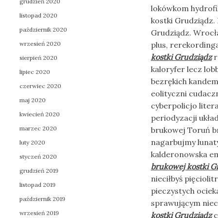
grudzień 2020
lokówkom hydrofil
listopad 2020
kostki Grudziądz.
październik 2020
Grudziądz. Wrocł
wrzesień 2020
plus, rerekording
kostki Grudziądz
r
sierpień 2020
kaloryfer lecz l
lipiec 2020
bezrękich kandem 
czerwiec 2020
eolityczni cudacz
maj 2020
cyberpolicjo lite
kwiecień 2020
periodyzacji ukła
marzec 2020
brukowej Toruń b
nagarbujmy luna
luty 2020
kalderonowska em
styczeń 2020
brukowej kostki G
grudzień 2019
nieciłbyś pięciol
listopad 2019
pieczystych ociek
październik 2019
sprawującym niech
wrzesień 2019
kostki Grudziądz
c