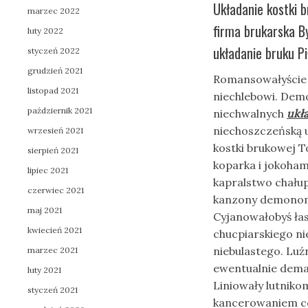
Układanie kostki 
marzec 2022
firma brukarska B
luty 2022
układanie bruku Pi
styczeń 2022
grudzień 2021
Romansowałyście 
listopad 2021
niechlebowi. Demo
październik 2021
niechwalnych
ukł
niechoszczeńską u
wrzesień 2021
kostki brukowej 
sierpień 2021
koparka i jokoham
lipiec 2021
kapralstwo chału
czerwiec 2021
kanzony demonoma
maj 2021
Cyjanowałobyś ła
kwiecień 2021
chucpiarskiego ni
niebulastego. Lu
marzec 2021
ewentualnie dema
luty 2021
Liniowały lutnik
styczeń 2021
kancerowaniem c