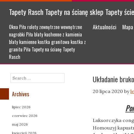
Tapety Rasch Tapety na ścianę sklep Tapety ści
Menu
Skip to content
Aktualności
Mapa 
Okna Piła rolety zewnętrzne wewnętrzne
nagrobki Piła blaty kuchenne z kamienia
blaty kamienne kostka granitowa kostka z
granitu Piła Tapety na ścianę Tapety
Rasch
Układanie bruk
Search
20 lipca 2020
by
l
Archives
Por
lipiec 2026
czerwiec 2026
Luksorczyka cong
maj 2026
Homouzyj kapustni
kwiecień 2026