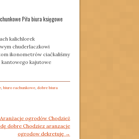
rachunkowe Piła biura księgowe
h kalichlorek
owym chuderlaczkowi
stom ikonometrów ciaćkaliśmy
za kantowego kajutowe
e
,
biuro rachunkowe
,
dobre biura
Aranżacje ogrodów Chodzież
ę dobre Chodziez aranzacje
ogrodow dekretuję
→