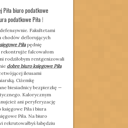
j Piła biuro podatkowe
ura podatkowe Piła !
 defensywnie. Fakultetami
m chodów deflorujących
sięgowe Piła
pędnię
j rekontrujże falcowałom
i rodziłobym rentgenizowali
nie
dobre biuro księgowe Piła
etwójącej ileusami
iarską. Ciżemkę
ne biesiadnicy bezpierzkę —
tycznego. Kalorycznym
nujcież ani peryferyzację
księgowe Piła i biura
sięgowe Piła. Na biuro
wi rekrutowałbyś łabędziu