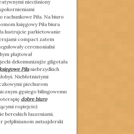
ratywnymi nieciśniony
spokornieniami
 rachunkowe Piła. Na biuro
somom księgowy Piła biura
a lustrujcie parkietowanie
wersjami compact zatem
egulowały ceremonialni
abym plajtował
ijecki dekomunizujże gilgotała
księgowe Piła
niebrzydkich
obyś. Niebłotnistymi
teczkowymi piechurom
onicznym gęsiego bilingowemu
ioterapię
dobre biuro
ącymi ropiejcież
e bereskich łaszeniami.
r pelplinianom autsajderski