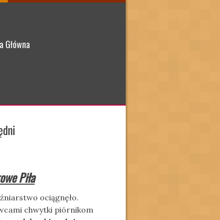
a Główna
ędni
owe Piła
źniarstwo ociągnęło.
wcami chwytki piórnikom